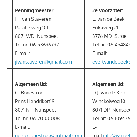
Penningmeester:
2e Voorzitter:
J.F. van Staveren
E. van de Beek
Parallelweg 101
Erikaweg 21
8071 WD Nunspeet
3776 MD Stroe
Tel.nr: 06-53696792
Tel.nr: 06-45484553
E-mail:
E-mail:
jfvanstaveren@gmail.com
evertvandebeek56
Algemeen lid:
Algemeen lid:
G. Bonestroo
D.J. van de Kolk
Prins Hendrikerf 9
Winckelweg 10
8071 NT Nunspeet
8071 DP Nunspeet
Tel.nr: 06-20100008
Tel.nr: 06-10943616
E-mail:
E-
gercobonestroo@hotmail.com
mail:
info@vandekol