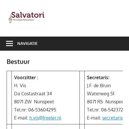
Ga
naar
Salvatori
de
|
inhoud
Christelijk
NAVIGATIE
Mannenkoor
Bestuur
Voorzitter :
Secretaris:
H. Vis
J.F. de Bruin
Da Costastraat 34
Waterweg 51
8071 ZW Nunspeet
8071 RS Nunspeet
Tel.nr: 06-53604295
Tel.nr: 06-54237223
E-mail:
h.vis@freeler.nl
E-mail:
secretaris@sa