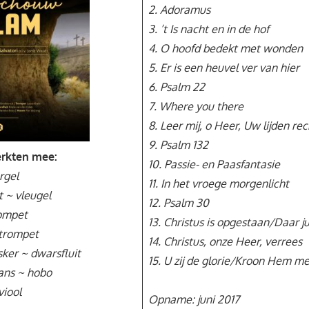
2. Adoramus
3. ’t Is nacht en in de hof
4. O hoofd bedekt met wonden
5. Er is een heuvel ver van hier
6. Psalm 22
7. Where you there
8. Leer mij, o Heer, Uw lijden re
9. Psalm 132
rkten mee:
10. Passie- en Paasfantasie
rgel
11. In het vroege morgenlicht
 ~ vleugel
12. Psalm 30
rompet
13. Christus is opgestaan/Daar j
 trompet
14. Christus, onze Heer, verrees
sker ~ dwarsfluit
15. U zij de glorie/Kroon Hem m
ans ~ hobo
viool
Opname: juni 2017