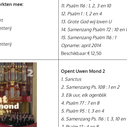
rkten mee:
11. Psalm 116 : 1, 2, 3 en 10
12. Psalm 1 : 1, 2 en 4
rt
13. Grote God wij loven U
tterij
14. Samenzang Psalm 72 : 10 en 1
15. Samenzang Psalm 116 : 1
tterij
Opname: april 2014
Beschikbaar:€ 12,50
Opent Uwen Mond 2
1. Sanctus
2. Samenzang Ps. 108 : 1 en 2
3. Elk uur, elk ogenblik
4. Psalm 77 : 7 en 8
5. Psalm 95 : 1, 3 en 4
6. Samenzang Ps. 116 : 1, 3, 10 en 
7. Psalm 17 : 4 en 8