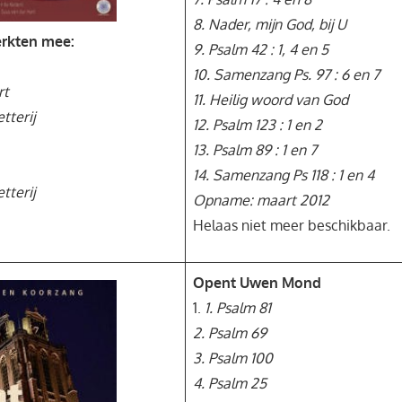
8. Nader, mijn God, bij U
rkten mee:
9. Psalm 42 : 1, 4 en 5
10. Samenzang Ps. 97 : 6 en 7
rt
11. Heilig woord van God
tterij
12. Psalm 123 : 1 en 2
13. Psalm 89 : 1 en 7
14. Samenzang Ps 118 : 1 en 4
tterij
Opname: maart 2012
Helaas niet meer beschikbaar.
Opent Uwen Mond
1.
1. Psalm 81
2. Psalm 69
3. Psalm 100
4. Psalm 25