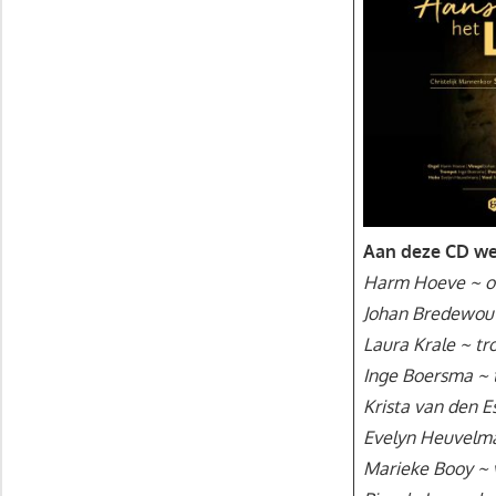
Aan deze CD we
Harm Hoeve ~ o
Johan Bredewout
Laura Krale ~ t
Inge Boersma ~
Krista van den E
Evelyn Heuvelm
Marieke Booy ~ 