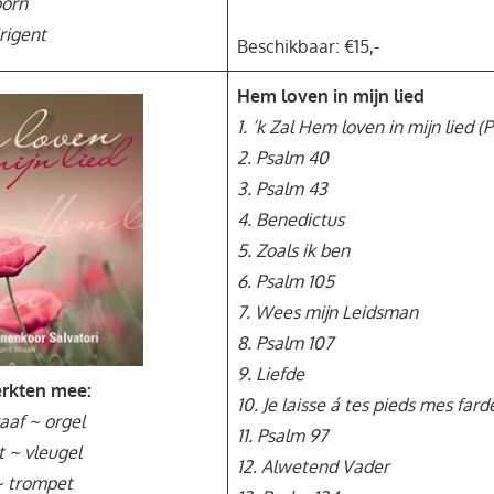
oorn
rigent
Beschikbaar: €15,-
Hem loven in mijn lied
1. ‘k Zal Hem loven in mijn lied (
2. Psalm 40
3. Psalm 43
4. Benedictus
5. Zoals ik ben
6. Psalm 105
7. Wees mijn Leidsman
8. Psalm 107
9. Liefde
rkten mee:
10. Je laisse á tes pieds mes far
aaf ~ orgel
11. Psalm 97
 ~ vleugel
12. Alwetend Vader
~ trompet