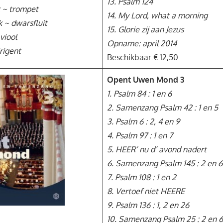
13. Psalm 124
k ~ trompet
14. My Lord, what a morning
 ~ dwarsfluit
15. Glorie zij aan Jezus
viool
Opname: april 2014
rigent
Beschikbaar:€ 12,50
Opent Uwen Mond 3
1. Psalm 84 : 1 en 6
2. Samenzang Psalm 42 : 1 en 5
3. Psalm 6 : 2, 4 en 9
4. Psalm 97 : 1 en 7
5. HEER’ nu d’ avond nadert
6. Samenzang Psalm 145 : 2 en 6
7. Psalm 108 : 1 en 2
8. Vertoef niet HEERE
9. Psalm 136 : 1, 2 en 26
10. Samenzang Psalm 25 : 2 en 