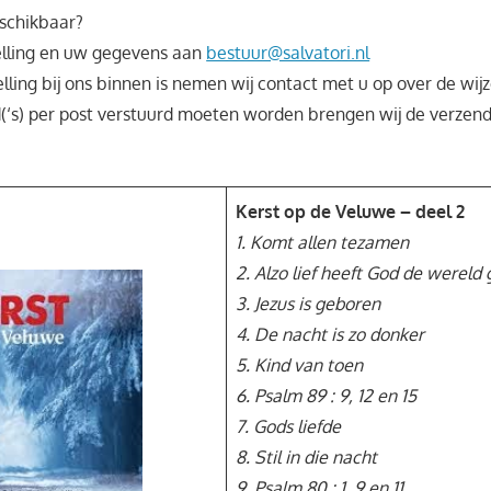
eschikbaar?
elling en uw gegevens aan
bestuur@salvatori.nl
ling bij ons binnen is nemen wij contact met u op over de wij
‘s) per post verstuurd moeten worden brengen wij de verzend
Kerst op de Veluwe – deel 2
1. Komt allen tezamen
2. Alzo lief heeft God de wereld
3. Jezus is geboren
4. De nacht is zo donker
5. Kind van toen
6. Psalm 89 : 9, 12 en 15
7. Gods liefde
8. Stil in die nacht
9. Psalm 80 : 1, 9 en 11