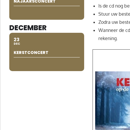
NAJAARSCONCERT
Is de cd nog b
Stuur uw best
Zodra uw bestel
DECEMBER
Wanneer de cd(
rekening.
23
DEC
KERSTCONCERT