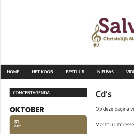
Ga
naar
Salvatori
de
|
inhoud
Christelijk
Mannenkoor
HOME
HET KOOR
BESTUUR
NIEUWS
VID
Cd’s
CONCERTAGENDA
OKTOBER
Op deze pagina vi
31
Mocht u interesse
OKT