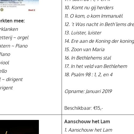
10. Komt nu gij herders
11. O kom, o kom Immanuël
rkten mee:
12. ’t Was nacht in Beth’lems dr
rklanken
13. Luister, luister
tterij ~ orgel
14. Ere aan de Koning der konin
tern ~ Piano
15. Zoon van Maria
Piano
16. In Bethlehems stal
viool
17. In het veld van Bethlehem
llo
18. Psalm 98 : 1, 2, en 4
 ~ dirigent
rigent
Opname: Januari 2019
Beschikbaar: €15,-
Aanschouw het Lam
1. Aanschouw het Lam