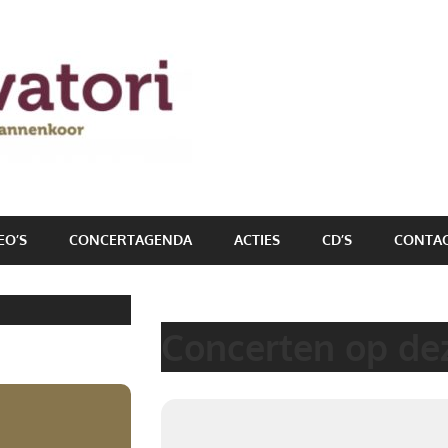
EO’S
CONCERTAGENDA
ACTIES
CD’S
CONTA
Concerten op dez