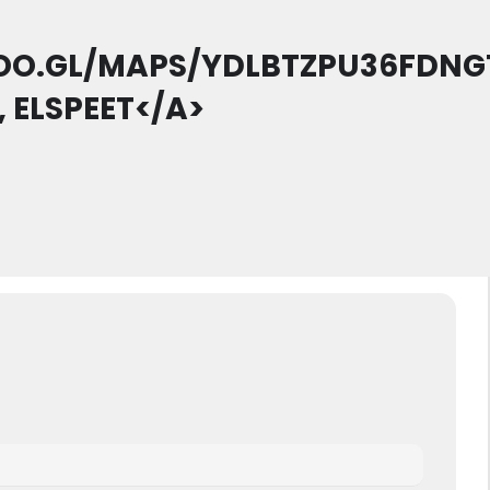
GOO.GL/MAPS/YDLBTZPU36FDNG
 ELSPEET</A>