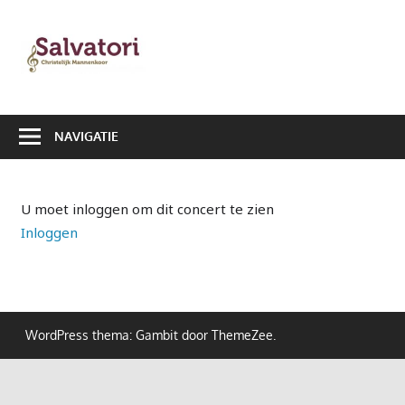
Ga
naar
Salvatori
de
|
inhoud
Christelijk
NAVIGATIE
Mannenkoor
U moet inloggen om dit concert te zien
Inloggen
WordPress thema: Gambit door ThemeZee.