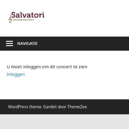
Ga
naar
Salvatori
de
|
inhoud
Christelijk
NAVIGATIE
Mannenkoor
U moet inloggen om dit concert te zien
Inloggen
WordPress thema: Gambit door ThemeZee.