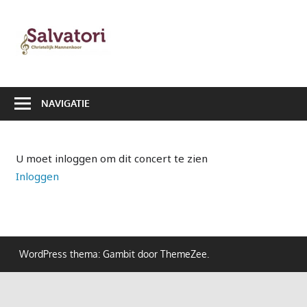
Ga
naar
Salvatori
de
|
inhoud
Christelijk
NAVIGATIE
Mannenkoor
U moet inloggen om dit concert te zien
Inloggen
WordPress thema: Gambit door ThemeZee.