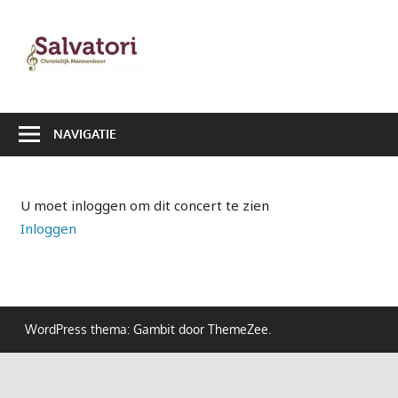
Ga
naar
Salvatori
de
|
inhoud
Christelijk
NAVIGATIE
Mannenkoor
U moet inloggen om dit concert te zien
Inloggen
WordPress thema: Gambit door ThemeZee.