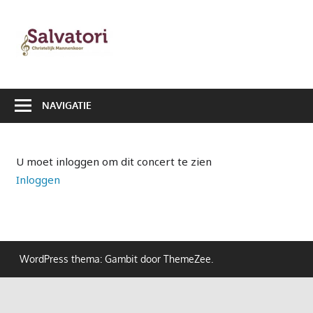
Ga
naar
Salvatori
de
|
inhoud
Christelijk
NAVIGATIE
Mannenkoor
U moet inloggen om dit concert te zien
Inloggen
WordPress thema: Gambit door ThemeZee.