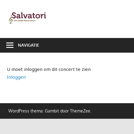
Ga
naar
Salvatori
de
|
inhoud
Christelijk
NAVIGATIE
Mannenkoor
U moet inloggen om dit concert te zien
Inloggen
WordPress thema: Gambit door ThemeZee.