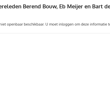
releden Berend Bouw, Eb Meijer en Bart de
lennardholster
Intern
 niet openbaar beschikbaar. U moet inloggen om deze informatie t