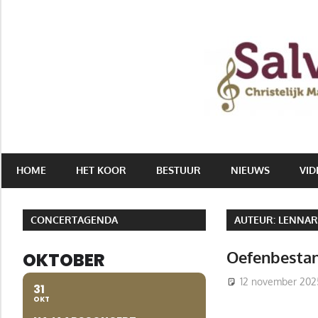
Ga
naar
Salvatori
de
|
inhoud
Christelijk
Mannenkoor
HOME
HET KOOR
BESTUUR
NIEUWS
VID
CONCERTAGENDA
AUTEUR:
LENNAR
Oefenbesta
OKTOBER
12 november 202
31
OKT