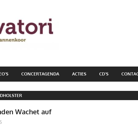
EO’S
CONCERTAGENDA
ACTIES
CD’S
CONTA
DHOLSTER
nden Wachet auf
5
lennardholster
Intern