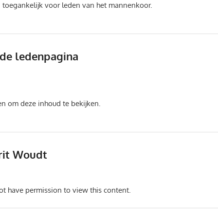
een toegankelijk voor leden van het mannenkoor.
de ledenpagina
lennardholster
Intern
en om deze inhoud te bekijken.
rrit Woudt
lennardholster
Intern
ot have permission to view this content.