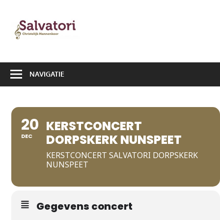
Ga
naar
Salvatori
de
|
inhoud
Christelijk
NAVIGATIE
Mannenkoor
20
KERSTCONCERT
DORPSKERK NUNSPEET
DEC
KERSTCONCERT SALVATORI DORPSKERK
NUNSPEET
Gegevens concert