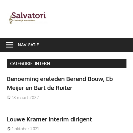
Ga
naar
Salvatori
de
|
inhoud
Christelijk
NAVIGATIE
Mannenkoor
CATEGORIE:
INTERN
Benoeming ereleden Berend Bouw, Eb
Meijer en Bart de Ruiter
18 maart 2022
lennardholster
Intern
Louwe Kramer interim dirigent
1 oktober 2021
Arie Schouten
Intern