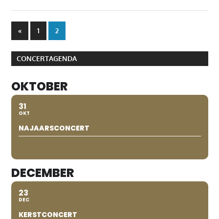
Berichten
Vorige
«
1
2
berichten
paginering
CONCERTAGENDA
OKTOBER
31
OKT
NAJAARSCONCERT
DECEMBER
23
DEC
KERSTCONCERT